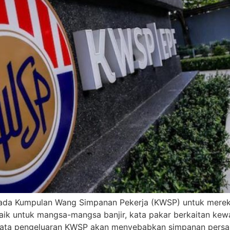
a Kumpulan Wang Simpanan Pekerja (KWSP) untuk mereka 
 baik untuk mangsa-mangsa banjir, kata pakar berkaitan ke
ata pengeluaran KWSP akan menyebabkan simpanan persara