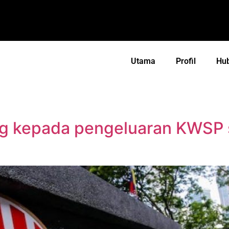
Utama
Profil
Hu
g kepada pengeluaran KWSP s