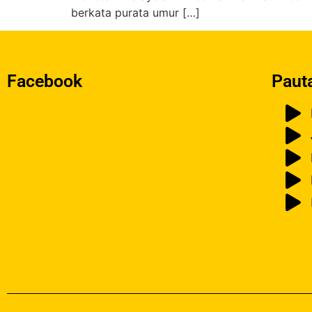
berkata purata umur […]
Facebook
Paut