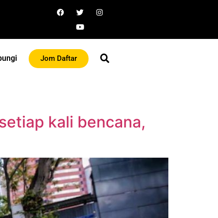
bungi
Jom Daftar
etiap kali bencana,