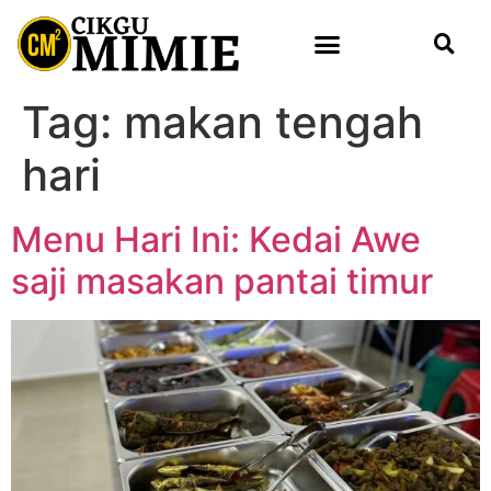
Tag:
makan tengah
hari
Menu Hari Ini: Kedai Awe
saji masakan pantai timur